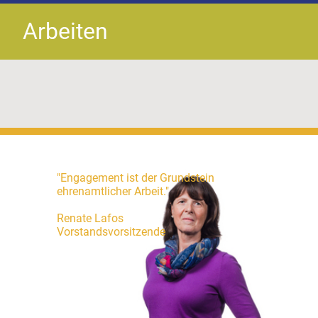
Arbeiten
"Engagement ist der Grundstein
ehrenamtlicher Arbeit."
Renate Lafos
Vorstandsvorsitzende