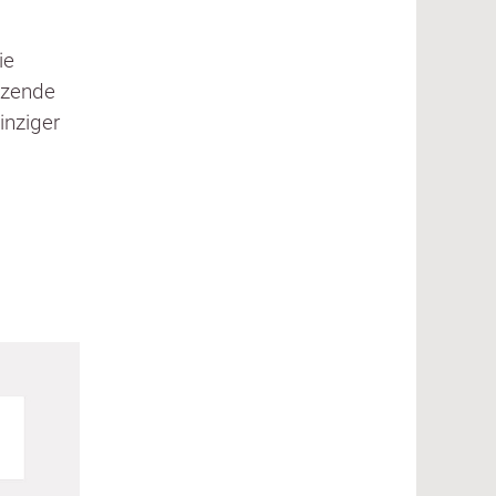
ie
tzende
inziger